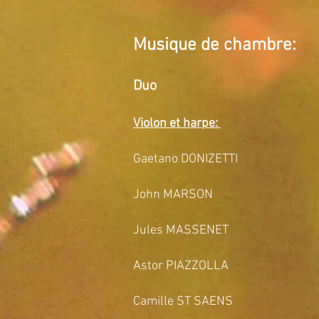
Musique de chambre:
Duo
Violon et harpe:
Gaetano DONIZETTI 
John MARSON Thre
Jules MASSENET Médit
Astor PIAZZOLLA Bordel 1
Camille ST SAENS Fant