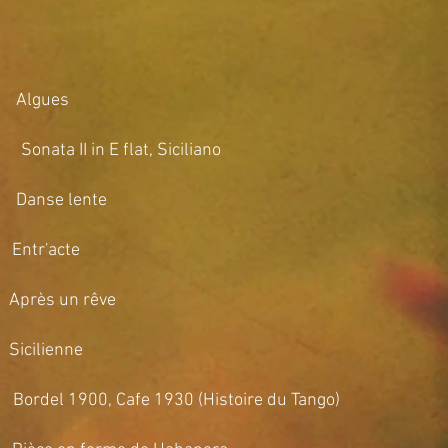
lgues
 II in E flat, Siciliano
se lente
r'acte
s un rêve
lienne
00, Cafe 1930 (Histoire du Tango)