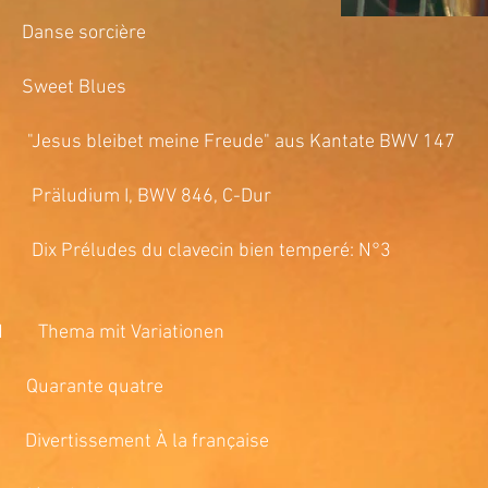
e sorcière
et Blues
us bleibet meine Freude" aus Kantate BWV 147
ludium I, BWV 846, C-Dur
Préludes du clavecin bien temperé: N°3
N Thema mit Variationen
arante quatre
sement À la française