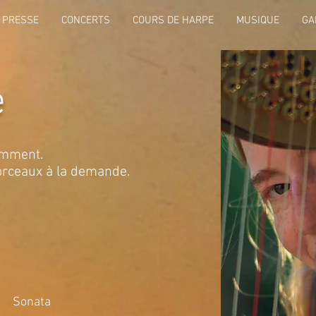
PRESSE
CONCERTS
COURS DE HARPE
MUSIQUE
GA
e
tamment.
morceaux à la demande.
onata