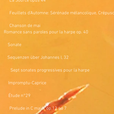
a Source opus 44
ets d'Automne: Sérénade mélancolique, Crépuscu
Chanson de mai
les pour la harpe op. 40
Sonate
zen über Johannes I, 32
pt sonates progressives pour la harpe
romptu-Caprice
tude n°29
de in C major op.12 no 7