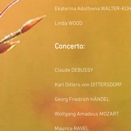
Ekaterina Adolfovna WALTER-KÜHN
Linda WOOD Ha
Concerto:
Claude DEBUSSY Danses
Karl Ditters von DITTERSDORF 
Georg Friedrich HÄNDEL Kon
Wolfgang Amadeus MOZART Ko
Maurice RAVEL Introdu