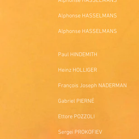
Alphonse HASSELMANS L
Alphonse HASSELMANS Feuill
Alphonse HASSELMANS 
Romance sans paro
Paul HINDEMITH 
Heinz HOLLIGER Sequen
François Joseph NADERMAN Se
Gabriel PIERNÉ Imp
Ettore POZZOLI É
Sergei PROKOFIEV Prelu