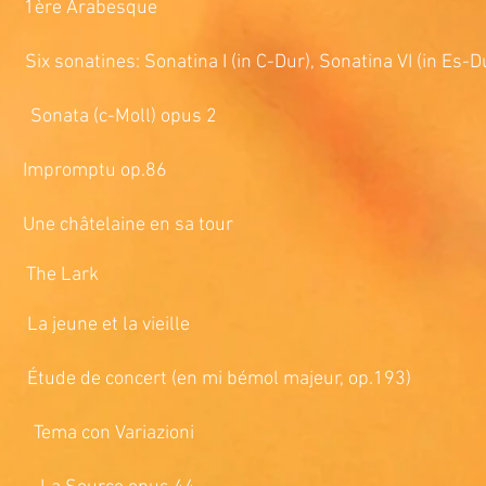
e Arabesque
ines: Sonatina I (in C-Dur), Sonatina VI (in Es-Du
nata (c-Moll) opus 2
omptu op.86
telaine en sa tour
e Lark
ne et la vieille
 concert (en mi bémol majeur, op.193)
ema con Variazioni