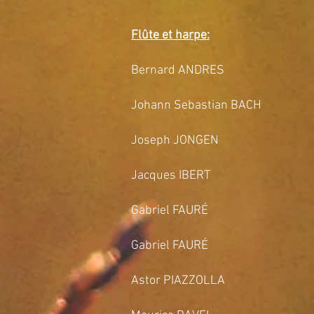
Flûte et harpe:
Bernard ANDRES A
Johann Sebastian BACH Sonata
Joseph JONGEN Dan
Jacques IBERT Ent
Gabriel FAURÉ Aprè
Gabriel FAURÉ Sici
Astor PIAZZOLLA Bordel 19