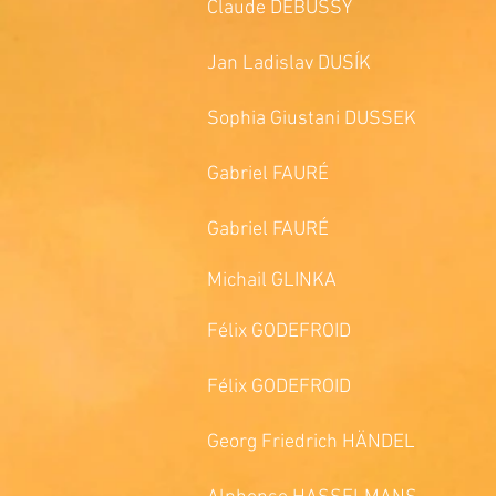
Claude DEBUSSY 1èr
Jan Ladislav DUSÍK Six sonat
Sophia Giustani DUSSEK So
Gabriel FAURÉ Impr
Gabriel FAURÉ Une châ
Michail GLINKA Th
Félix GODEFROID La jeu
Félix GODEFROID Étude de
Georg Friedrich HÄNDEL T