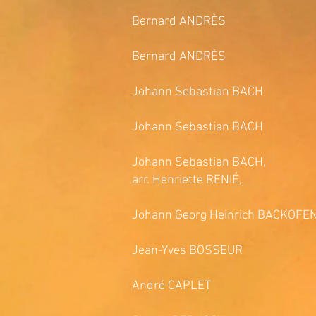
Bernard ANDRÈS Dans
Bernard ANDRÈS Swe
Johann Sebastian BACH "Jes
Johann Sebastian BACH Prä
Johann Sebastian BACH, Dix 
arr. Henriette RENIÉ,
Johann Georg Heinrich BACKOFE
Jean-Yves BOSSEUR Qu
André CAPLET Divertis