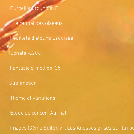
l's Ground in F
 rappel des oiseaux
ets d'album: Esquisse
onata K.208
e c-moll op. 35
blimation
e et Variations
 de concert Au matin
e Suite), VII: Les Anesses grises sur la route