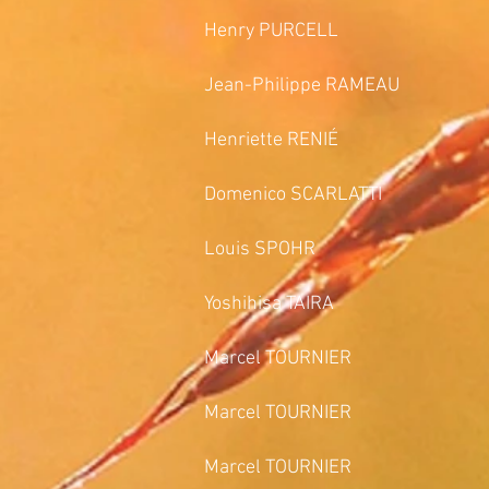
Henry PURCELL Purcel
Jean-Philippe RAMEAU Le
Henriette RENIÉ Feuill
Domenico SCARLATTI S
Louis SPOHR Fantasi
Yoshihisa TAIRA Su
Marcel TOURNIER Thèm
Marcel TOURNIER Étude
Marcel TOURNIER Images (3èm