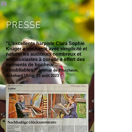
PRESSE
"L'excellente harpiste Clara Sophie
Krüger a enchanté avec simplicité et
naturel les auditeurs nombreux et
enthousiastes à qui elle a offert des
moments de bonheur
inoubliables."
Journal de Pforzheim,
Eckehard Uhlig,
29 août 2023